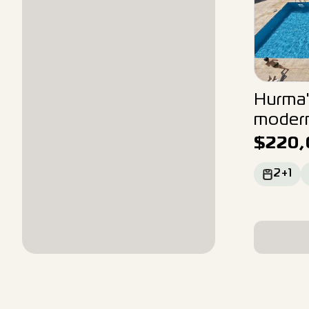
Hurma'
modern
$
220,
2+1