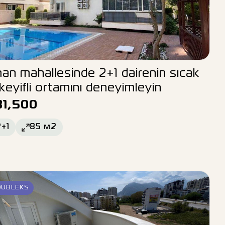
an mahallesinde 2+1 dairenin sıcak
keyifli ortamını deneyimleyin
81,500
2+1
85
м2
DUBLEKS