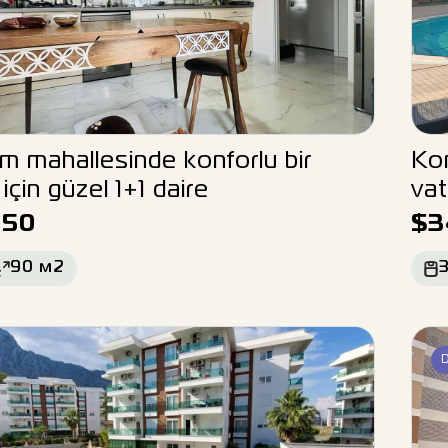
um mahallesinde konforlu bir
Kon
çin güzel 1+1 daire
vat
950
$
3
90
м2
3