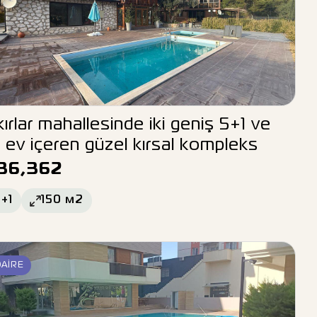
ırlar mahallesinde iki geniş 5+1 ve
 ev içeren güzel kırsal kompleks
36,362
+1
150
м2
DAIRE