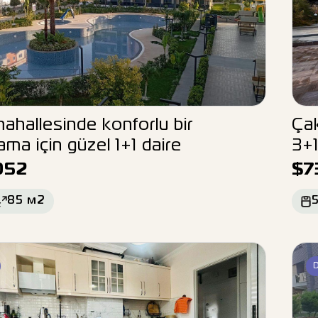
ahallesinde konforlu bir
Çak
ma için güzel 1+1 daire
3+1
052
$
7
85
м2
5