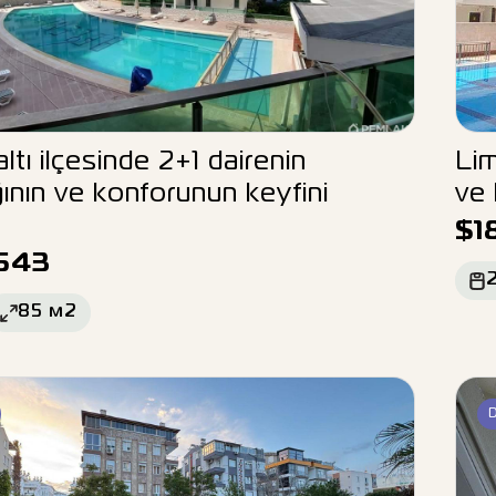
tı ilçesinde 2+1 dairenin
Lim
ğının ve konforunun keyfini
ve 
$
1
643
85
м2