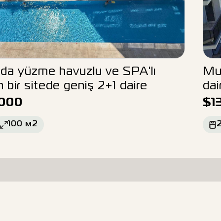
da yüzme havuzlu ve SPA'lı
Mu
 bir sitede geniş 2+1 daire
dai
000
$
1
100
м2