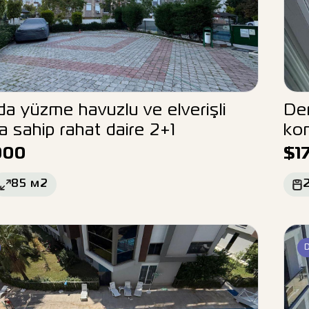
da yüzme havuzlu ve elverişli
De
 sahip rahat daire 2+1
kon
000
$
1
85
м2