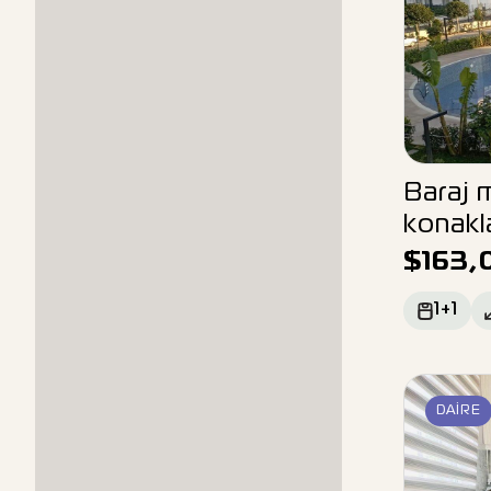
Baraj m
konakla
$
163,
1+1
DAIRE