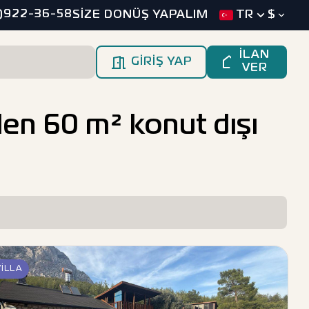
)922-36-58
SİZE DONÜŞ YAPALIM
TR
$
İLAN
GİRİŞ YAP
VER
elen 60 m² konut dışı
VILLA