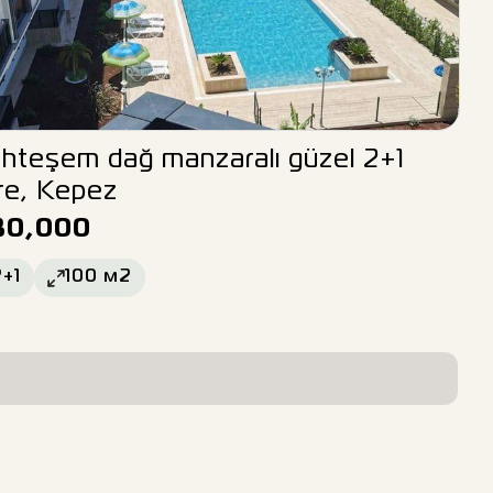
hteşem dağ manzaralı güzel 2+1
re, Kepez
30,000
2+1
100
м2