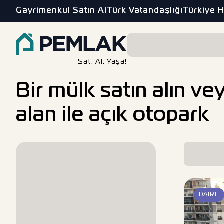
Gayrimenkul Satın Al
Türk Vatandaşlığı
Türkiye 
Sat. Al. Yaşa!
Bir mülk satın alın ve
alan ile açık otopark
DAIRE