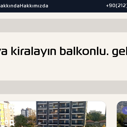
+90(212
Hakkında
Hakkımızda
ya kiralayın balkonlu. g