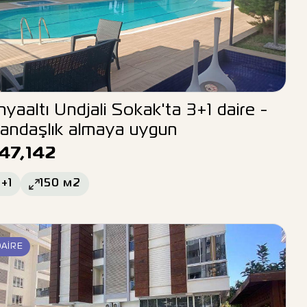
yaaltı Undjali Sokak'ta 3+1 daire -
andaşlık almaya uygun
47,142
+1
150
м2
DAIRE