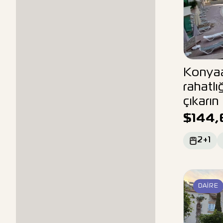
Konyaal
rahatlı
çıkarın
$
144,
2+1
DAIRE