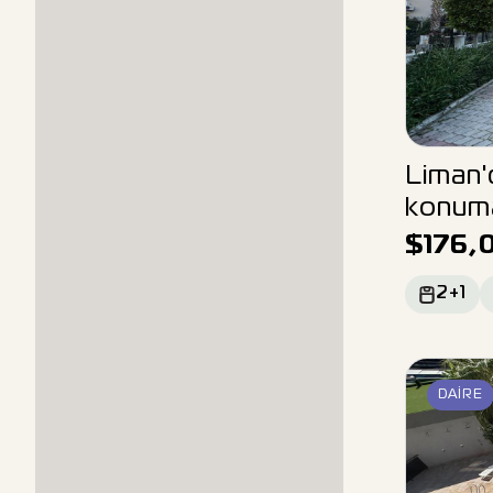
Liman'
konuma
$
176,
2+1
DAIRE