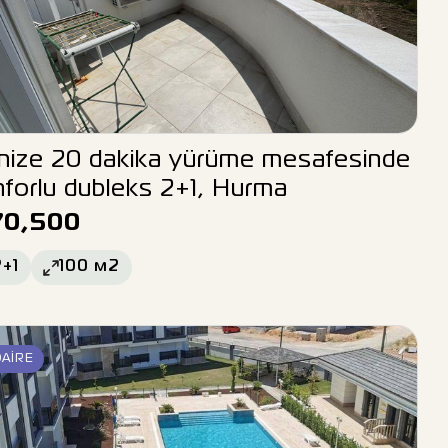
nize 20 dakika yürüme mesafesinde
forlu dubleks 2+1, Hurma
70,500
2+1
100
м2
DAIRE