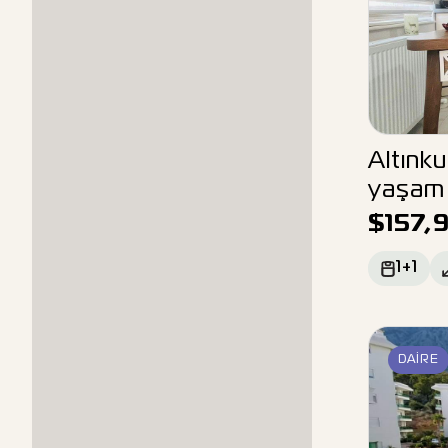
Altınk
yaşam i
$
157,
1+1
DAIRE