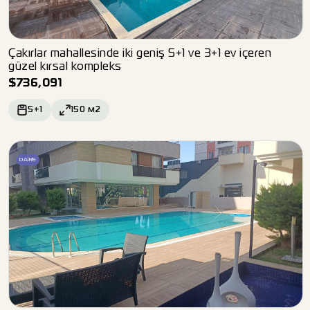
Çakırlar mahallesinde iki geniş 5+1 ve 3+1 ev içeren
güzel kırsal kompleks
$
736,091
5+1
150
м2
DAIRE