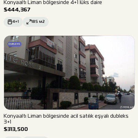
Konyaaltı Liman bölgesinde 4+1 lüks daire
$
444,367
4+1
185
м2
DUBLEKS
Konyaaltı Liman bölgesinde acil satılık eşyalı dubleks
3+1
$
313,500