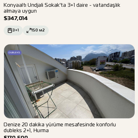
Konyaaltı Undjali Sokak'ta 3+1 daire - vatandaşlık
almaya uygun
$
347,014
3+1
150
м2
DUBLEKS
Denize 20 dakika yürüme mesafesinde konforlu
dubleks 2+1, Hurma