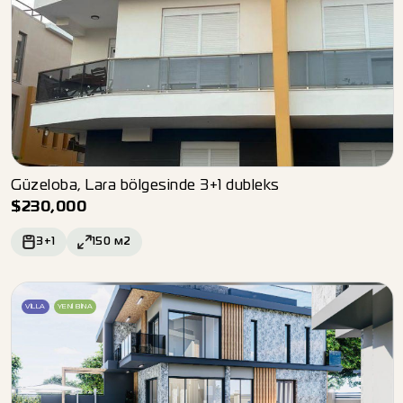
Güzeloba, Lara bölgesinde 3+1 dubleks
$
230,000
3+1
150
м2
VILLA
YENI BINA