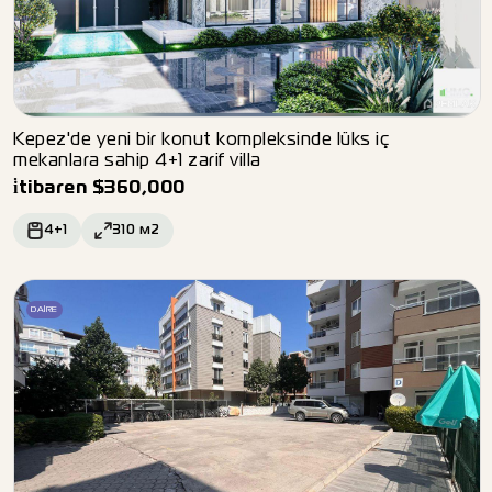
Kepez'de yeni bir konut kompleksinde lüks iç
mekanlara sahip 4+1 zarif villa
i̇tibaren
$
360,000
4+1
310
м2
DAIRE