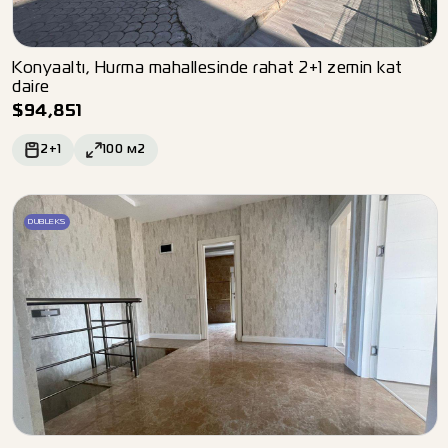
Konyaaltı, Hurma mahallesinde rahat 2+1 zemin kat
daire
$
94,851
2+1
100
м2
DUBLEKS