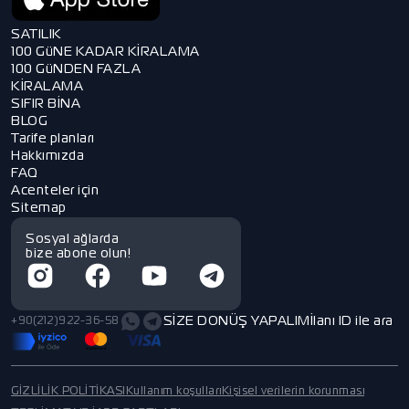
SATILIK
100 GüNE KADAR KİRALAMA
100 GüNDEN FAZLA
KİRALAMA
SIFIR BİNA
BLOG
Tarife planları
Hakkımızda
FAQ
Acenteler için
Sitemap
Sosyal ağlarda
bize abone olun!
SİZE DONÜŞ YAPALIM
İlanı ID ile ara
+90(212)922-36-58
GİZLİLİK POLİTİKASI
Kullanım koşulları
Kişisel verilerin korunması