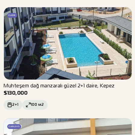
DAIRE
Muhteşem dağ manzaralı güzel 2+1 daire, Kepez
$
130,000
2+1
100
м2
DUBLEKS