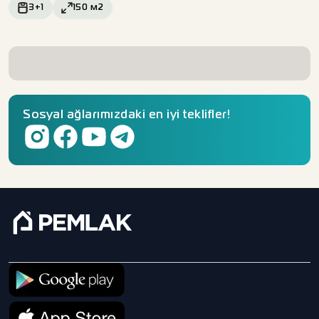
3+1
150
м2
Sosyal ağlarımızdaki en iyi teklifler!