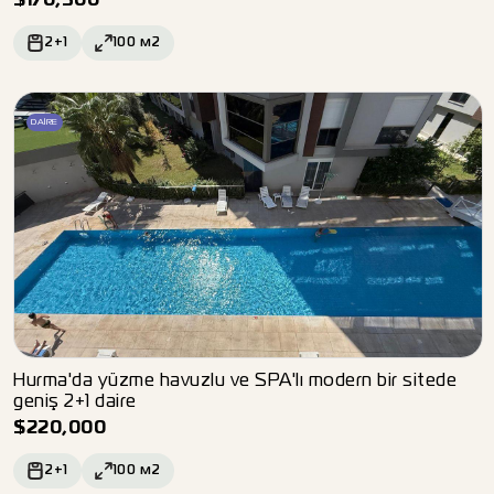
$
170,500
2+1
100
м2
DAIRE
Hurma'da yüzme havuzlu ve SPA'lı modern bir sitede
geniş 2+1 daire
$
220,000
2+1
100
м2