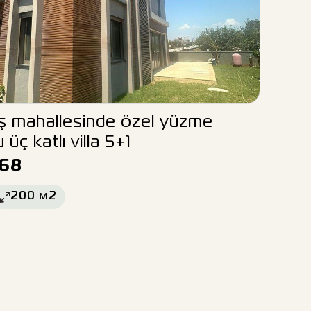
aş mahallesinde özel yüzme
 üç katlı villa 5+1
168
200
м2