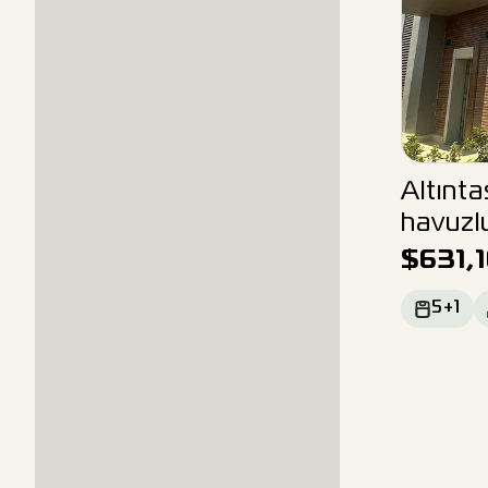
Altınt
havuzlu
$
631,
5+1