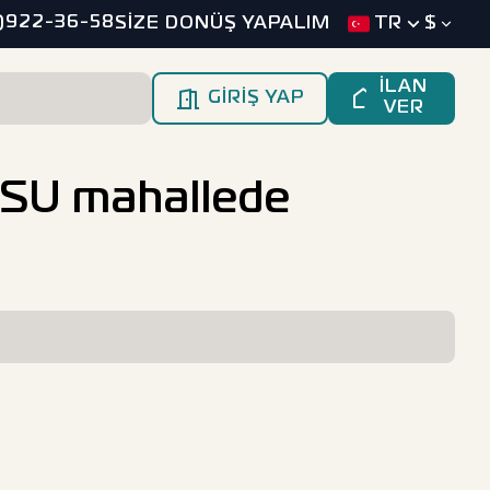
)922-36-58
SİZE DONÜŞ YAPALIM
TR
$
İLAN
GİRİŞ YAP
VER
AKSU mahallede