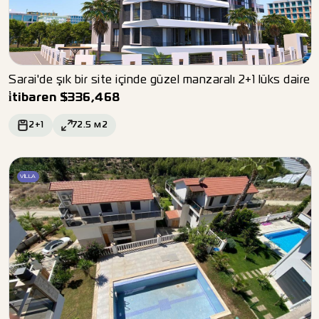
Sarai'de şık bir site içinde güzel manzaralı 2+1 lüks daire
i̇tibaren
$
336,468
2+1
72.5
м2
VILLA