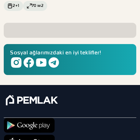
2+1
70
м2
Sosyal ağlarımızdaki en iyi teklifler!