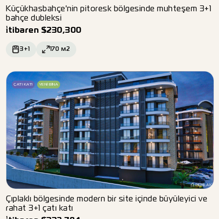
Küçükhasbahçe'nin pitoresk bölgesinde muhteşem 3+1
bahçe dubleksi
i̇tibaren
$
230,300
3+1
170
м2
ÇATI KATI
YENI BINA
Çıplaklı bölgesinde modern bir site içinde büyüleyici ve
rahat 3+1 çatı katı