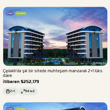
DAIRE
YENI BINA
Çıplaklı'da şık bir sitede muhteşem manzaralı 2+1 lüks
daire
i̇tibaren
$
252,179
2+1
94
м2
DAIRE
YENI BINA