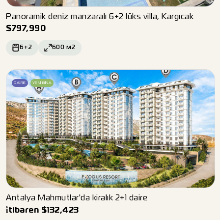
Panoramik deniz manzaralı 6+2 lüks villa, Kargıcak
$
797,990
6+2
600
м2
DAIRE
YENI BINA
Antalya Mahmutlar'da kiralık 2+1 daire
i̇tibaren
$
132,423