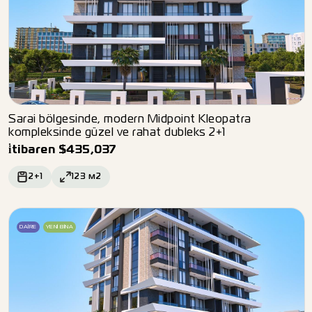
Sarai bölgesinde, modern Midpoint Kleopatra
kompleksinde güzel ve rahat dubleks 2+1
i̇tibaren
$
435,037
2+1
123
м2
DAIRE
YENI BINA