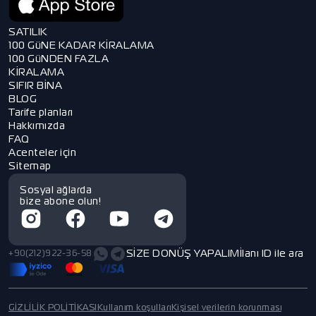
SATILIK
100 GüNE KADAR KİRALAMA
100 GüNDEN FAZLA
KİRALAMA
SIFIR BİNA
BLOG
Tarife planları
Hakkımızda
FAQ
Acenteler için
Sitemap
Sosyal ağlarda
bize abone olun!
SİZE DONÜŞ YAPALIM
İlanı ID ile ara
+90(212)922-36-58
GİZLİLİK POLİTİKASI
Kullanım koşulları
Kişisel verilerin korunması