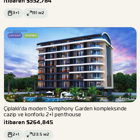
i̇tibaren
$
332,784
3+1
191
м2
ÇATI KATI
YENI BINA
Çiplaklı'da modern Symphony Garden kompleksinde
cazip ve konforlu 2+1 penthouse
i̇tibaren
$
264,845
2+1
123.5
м2