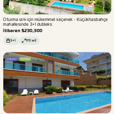
Oturma izni için mükemmel seçenek - Küçükhasbahçe
mahallesinde 3+1 dubleks
i̇tibaren
$
230,300
3+1
170
м2
DUBLEKS
YENI BINA