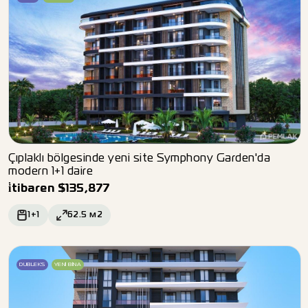
Çıplaklı bölgesinde yeni site Symphony Garden'da
modern 1+1 daire
i̇tibaren
$
135,877
1+1
62.5
м2
DUBLEKS
YENI BINA