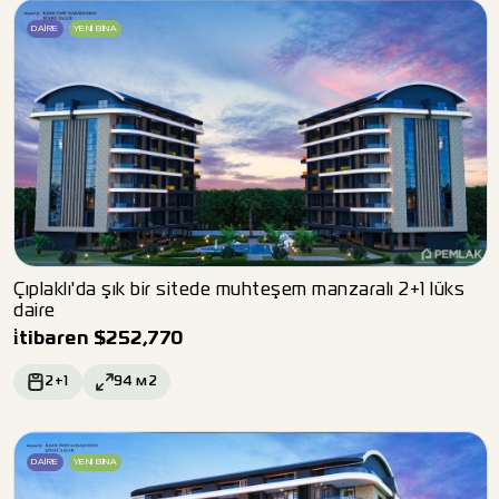
DAIRE
YENI BINA
Çıplaklı'da şık bir sitede muhteşem manzaralı 2+1 lüks
daire
i̇tibaren
$
252,770
2+1
94
м2
DAIRE
YENI BINA