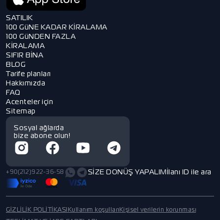
SATILIK
100 GüNE KADAR KİRALAMA
100 GüNDEN FAZLA
KİRALAMA
SIFIR BİNA
BLOG
Tarife planları
Hakkımızda
FAQ
Acenteler için
Sitemap
Sosyal ağlarda
bize abone olun!
SİZE DONÜŞ YAPALIM
İlanı ID ile ara
+90(212)922-36-58
GİZLİLİK POLİTİKASI
Kullanım koşulları
Kişisel verilerin korunması