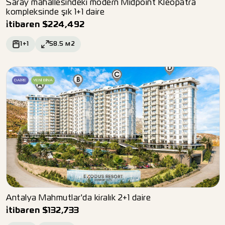
Saray mahallesindeki modern Midpoint Kleopatra
kompleksinde şık 1+1 daire
i̇tibaren
$
224,492
1+1
58.5
м2
DAIRE
YENI BINA
Antalya Mahmutlar'da kiralık 2+1 daire
i̇tibaren
$
132,733