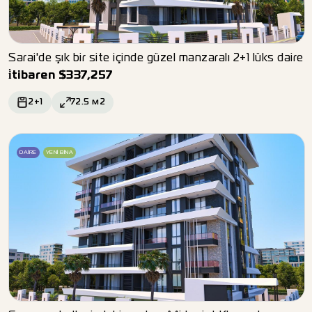
Sarai'de şık bir site içinde güzel manzaralı 2+1 lüks daire
i̇tibaren
$
337,257
2+1
72.5
м2
DAIRE
YENI BINA