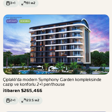
3+1
191
м2
ÇATI KATI
YENI BINA
Çiplaklı'da modern Symphony Garden kompleksinde
cazip ve konforlu 2+1 penthouse
i̇tibaren
$
265,466
2+1
123.5
м2