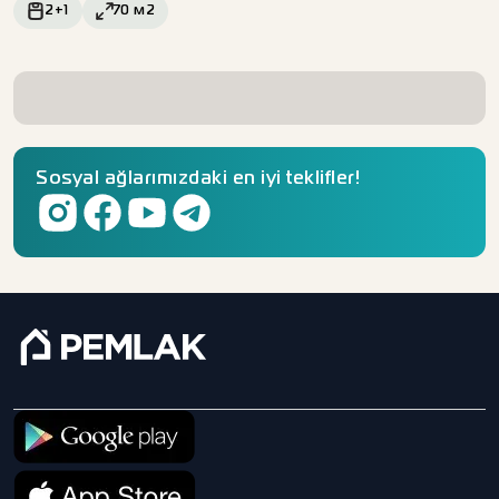
2+1
70
м2
Sosyal ağlarımızdaki en iyi teklifler!