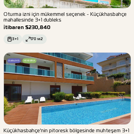
Oturma izni için mükemmel seçenek - Küçükhasbahçe
mahallesinde 3+1 dubleks
i̇tibaren
$
230,840
3+1
170
м2
DUBLEKS
YENI BINA
Küçükhasbahçe'nin pitoresk bölgesinde muhteşem 3+1