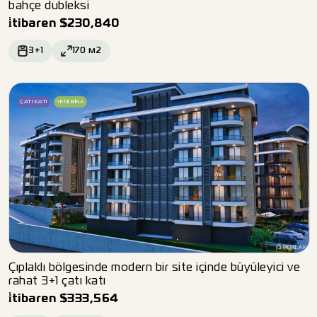
bahçe dubleksi
i̇tibaren
$
230,840
3+1
170
м2
ÇATI KATI
YENI BINA
Çıplaklı bölgesinde modern bir site içinde büyüleyici ve
rahat 3+1 çatı katı
i̇tibaren
$
333,564