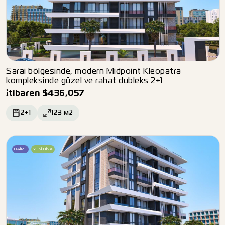
Sarai bölgesinde, modern Midpoint Kleopatra
kompleksinde güzel ve rahat dubleks 2+1
i̇tibaren
$
436,057
2+1
123
м2
DAIRE
YENI BINA