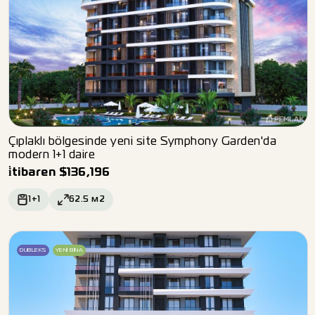
Çıplaklı bölgesinde yeni site Symphony Garden'da
modern 1+1 daire
i̇tibaren
$
136,196
1+1
62.5
м2
DUBLEKS
YENI BINA