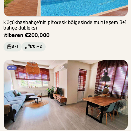
Küçükhasbahçe'nin pitoresk bölgesinde muhteşem 3+1
bahçe dubleksi
i̇tibaren
€
200,000
3+1
170
м2
DAIRE