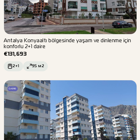
Antalya Konyaaltı bölgesinde yaşam ve dinlenme için
konforlu 2+1 daire
€
131,693
2+1
95
м2
DAIRE