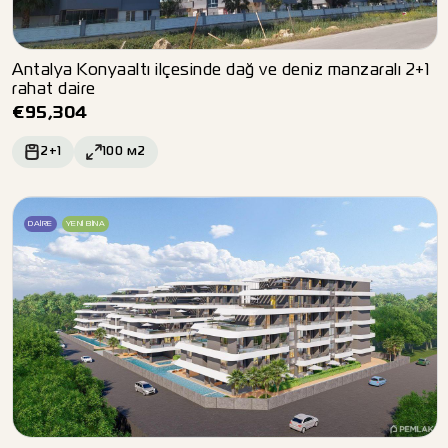
Antalya Konyaaltı ilçesinde dağ ve deniz manzaralı 2+1
rahat daire
€
95,304
2+1
100
м2
DAIRE
YENI BINA