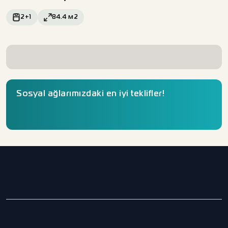
2+1
84.4
м2
Sosyal ağlarımızdaki en iyi teklifler!