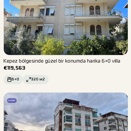
Kepez bölgesinde güzel bir konumda harika 6+0 villa
€
119,563
6+0
320
м2
DAIRE