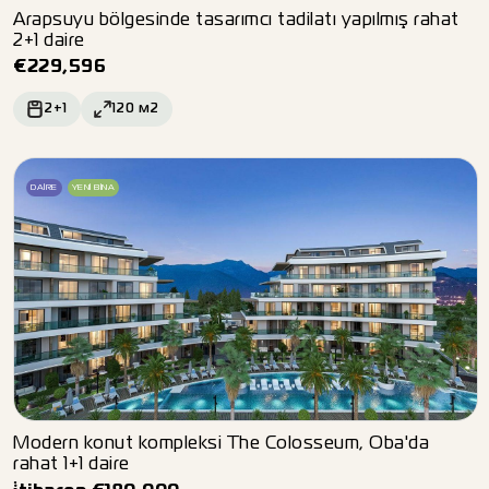
Arapsuyu bölgesinde tasarımcı tadilatı yapılmış rahat
2+1 daire
€
229,596
2+1
120
м2
DAIRE
YENI BINA
Modern konut kompleksi The Colosseum, Oba'da
rahat 1+1 daire