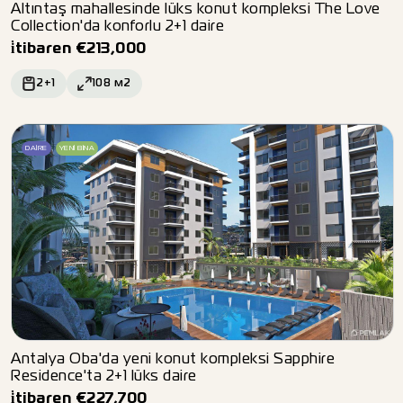
Altıntaş mahallesinde lüks konut kompleksi The Love
Collection'da konforlu 2+1 daire
i̇tibaren
€
213,000
2+1
108
м2
DAIRE
YENI BINA
Antalya Oba'da yeni konut kompleksi Sapphire
Residence'ta 2+1 lüks daire
i̇tibaren
€
227,700