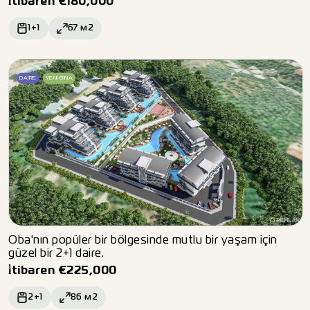
i̇tibaren
€
180,000
1+1
67
м2
DAIRE
YENI BINA
Oba'nın popüler bir bölgesinde mutlu bir yaşam için
güzel bir 2+1 daire.
i̇tibaren
€
225,000
2+1
86
м2