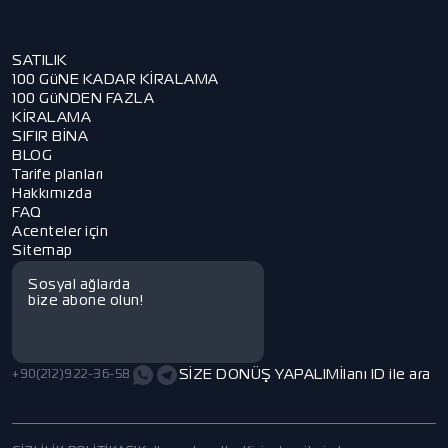
SATILIK
100 GüNE KADAR KİRALAMA
100 GüNDEN FAZLA
KİRALAMA
SIFIR BİNA
BLOG
Tarife planları
Hakkımızda
FAQ
Acenteler için
Sitemap
Sosyal ağlarda
bize abone olun!
SİZE DONÜŞ YAPALIM
İlanı ID ile ara
+90(212)922-36-58