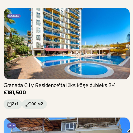
DUBLEKS
Granada City Residence'ta lüks köşe dubleks 2+1
€
181,500
2+1
100
м2
VILLA