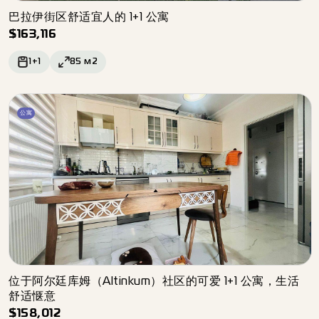
巴拉伊街区舒适宜人的 1+1 公寓
$
163,116
1+1
85
м2
公寓
位于阿尔廷库姆（Altinkum）社区的可爱 1+1 公寓，生活
舒适惬意
$
158,012