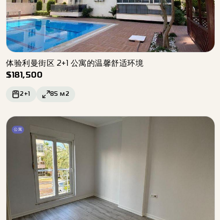
体验利曼街区 2+1 公寓的温馨舒适环境
$
181,500
2+1
85
м2
公寓