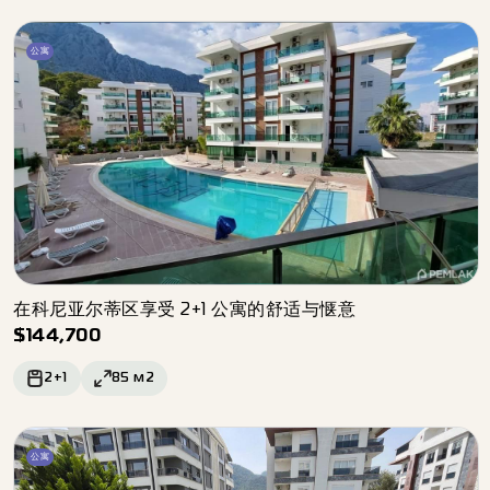
公寓
在科尼亚尔蒂区享受 2+1 公寓的舒适与惬意
$
144,700
2+1
85
м2
公寓