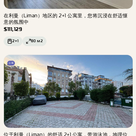
在利曼（Liman）地区的 2+1 公寓里，您将沉浸在舒适惬
意的氛围中
$
111,129
2+1
80
м2
公寓
位于利曼（Liman）的舒适 2+1 公寓，带游泳池，地理位