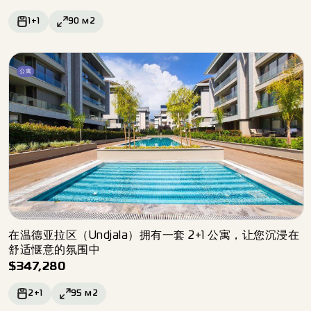
1+1
90
м2
公寓
在温德亚拉区（Undjala）拥有一套 2+1 公寓，让您沉浸在
舒适惬意的氛围中
$
347,280
2+1
95
м2