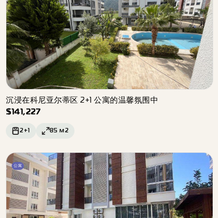
沉浸在科尼亚尔蒂区 2+1 公寓的温馨氛围中
$
141,227
2+1
85
м2
公寓