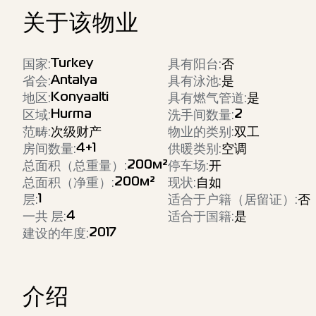
关于该物业
Turkey
国家
:
具有阳台
:
否
Antalya
省会
:
具有泳池
:
是
Konyaalti
地区
:
具有燃气管道
:
是
Hurma
2
区域
:
洗手间数量
:
范畴
:
次级财产
物业的类别
:
双工
4+1
房间数量
:
供暖类别
:
空调
200
м²
总面积（总重量）
:
停车场
:
开
200
м²
总面积（净重）
:
现状
:
自如
1
层
:
适合于户籍（居留证）
:
否
4
一共 层
:
适合于国籍
:
是
2017
建设的年度
:
介绍