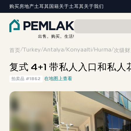
购买房地产
土耳其国籍
关于土耳其
关于我们
出售。购买。生活!
/
/
/
/
/
Turkey
Antalya
Konyaalti
Hurma
首页
次级财
复式 4+1 带私人入口和私人
在地图上查看
拍卖品
#
1862