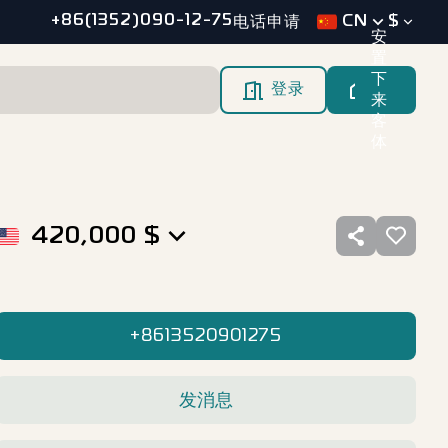
+86(1352)090-12-75
CN
$
电话申请
安
置
下
登录
来
客
体
420,000
$
+8613520901275
发消息