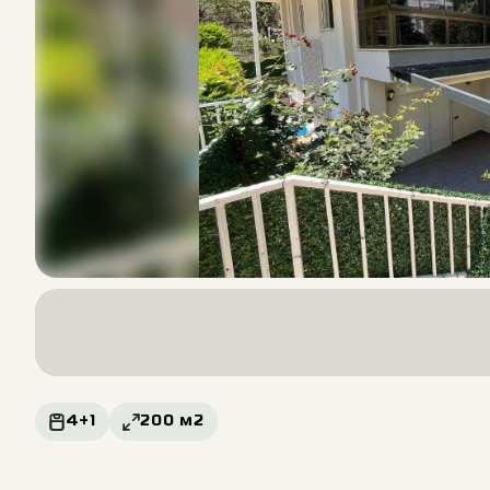
4+1
200
м2