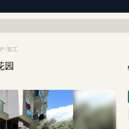
/
产
双工
花园