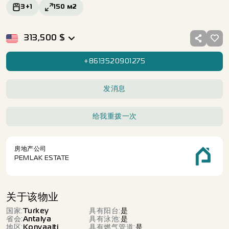
3+1
150
м2
313,500
$
+8613520901275
发消息
给我重拨一次
房地产公司
PEMLAK ESTATE
关于该物业
国家
:
Turkey
具有阳台
:
是
省会
:
Antalya
具有泳池
:
是
地区
:
Konyaalti
具有燃气管道
:
是