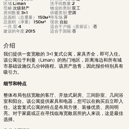
区域
:
Li̇man
洗手间数量
:
2
范畴
:
次级财产
物业的类别
:
双工
房间数量
:
3+1
供暖类别
:
空调
总面积（总重量）
:
150
м²
停车场
:
开
总面积（净重）
:
150
м²
现状
:
自如
一共 层
:
4
适合于户籍（居留证）
:
否
建设的年度
:
2015
适合于国籍
:
否
介绍
我们提供一套宽敞的 3+1 复式公寓，家具齐全，即可入住。
该公寓位于利曼（Liman）的热门地区，距离海边和所有城
市基础设施仅几分钟路程。该房产急售，因此报价特别具有
吸引力。
细节和特点
整体布局包括宽敞的客厅、开放式厨房、三间卧室、几间浴
室和阳台。该公寓提供家具和电器，您可以在购买后立即入
住。这套复式公寓的特点是布局方便、装修优质、房间明
亮。对于家庭或正在寻找临海宽敞居所的人来说，这是最佳
选择。