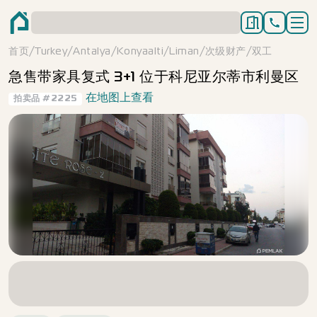
/
/
/
/
/
/
首页
Turkey
Antalya
Konyaalti
Liman
次级财产
双工
急售带家具复式 3+1 位于科尼亚尔蒂市利曼区
在地图上查看
拍卖品
#
2225